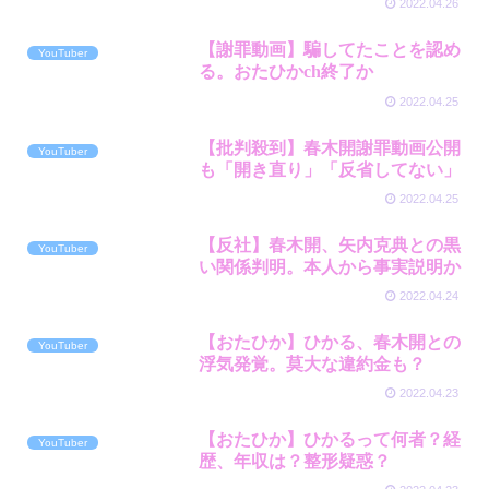
2022.04.26
【謝罪動画】騙してたことを認め
YouTuber
る。おたひかch終了か
2022.04.25
【批判殺到】春木開謝罪動画公開
YouTuber
も「開き直り」「反省してない」
2022.04.25
【反社】春木開、矢内克典との黒
YouTuber
い関係判明。本人から事実説明か
2022.04.24
【おたひか】ひかる、春木開との
YouTuber
浮気発覚。莫大な違約金も？
2022.04.23
【おたひか】ひかるって何者？経
YouTuber
歴、年収は？整形疑惑？