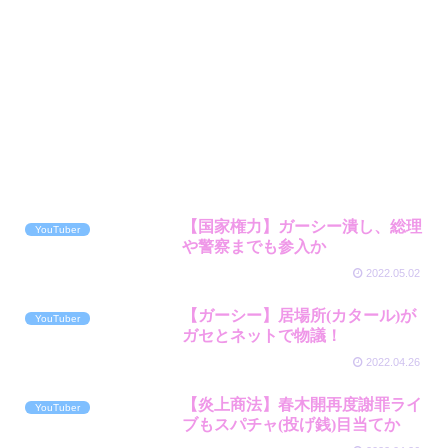
【国家権力】ガーシー潰し、総理
YouTuber
や警察までも参入か
2022.05.02
【ガーシー】居場所(カタール)が
YouTuber
ガセとネットで物議！
2022.04.26
【炎上商法】春木開再度謝罪ライ
YouTuber
ブもスパチャ(投げ銭)目当てか