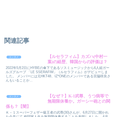
関連記事
【ルセラフィム】カズハ(中村一
エンタメ
葉)の経歴、韓国からの評価は？
2022年5月2日にHYBEの傘下であるソスミュージックから6人組ガー
ルズグループ 「LE SSERAFIM」（ルセラフィム）がデビューしま
した。 メンバーには元HKT48、IZ*ONEのメンバーである宮脇咲良さ
んもいることか...
【なぜ？】K-1武尊、うつ病等で
エンタメ
無期限休養か。ガーシー砲との関
係も？【闇】
Ｋ－１スーパーフェザー級王者の武尊(30)さんが、6月27日に開かれ
た会見にて 格闘家人生を無期限休養することを表明しました。 6月