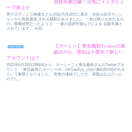
自殺未遂は嘘！元気にインタビュ
ーで炎上か
青汁王子こと三崎優太さん(33)が5月20日に東京・渋谷の自宅マンシ
ョンから救急搬送 される騒動がありました。 一命は取り止めたもの
の、昏睡状態だったようで、一連の誹謗中傷などによる 自殺未遂と
されています。 今回...
【ガーシー】東谷義和Twitterの凍
エンタメ
結(BAN)、理由は小栗旬？新しい
アカウントは？
2022年6月29日20時頃から、ガーシーこと東谷義和さんのTwitterアカ
ウント 「東谷義和のガーシーch」(＠GaaSyy_ch)が凍結(BAN)される
という事態となりました。 突然の凍結でしたが、原因はなんだった
のでし...