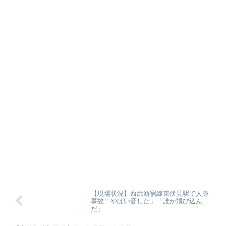
【現場状況】西武新宿線東伏見駅で人身
事故「やばい音した」「誰か飛び込ん
だ」