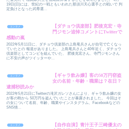
19日(日)には、世紀の一戦ともいわれた那須川天心選手との戦いで 判
定負けとなった武尊選...
【ダチョウ倶楽部】肥後克宏・寺
エンタメ
門ジモン追悼コメントにTwitterで
感動の嵐
2022年5月11日に、ダチョウ倶楽部の上島竜兵さんが自宅で亡くなっ
ていたとの 報道がありました。 上島竜兵さんと40年近く、ダチョウ
倶楽部としてコンビを組んでいた、 肥後克宏さん、寺門ジモンさん
に不安の声がツイッターや...
【ギャラ飲み嬢】客の50万円窃盗
エンタメ
女の名前・年齢・職業は？在日？
逮捕秒読みか
2022年5月21日にTwitterの滝沢ガレソさんにより、ギャラ飲み嬢の女
が客の鞄から 50万円を盗んでいたことが暴露されました。 今回はそ
の女について名前、年齢、職業やインスタグラム、Facebookなどの
SNS情...
【自作自演】青汁王子三崎優太の
エンタメ